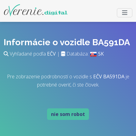
Informácie o vozidle BA591DA
Vyhľadané podľa
EČV
|
Databáza:
SK
Pre zobrazenie podrobností o vozidle s
EČV
BA591DA
je
potrebné overiť, či ste človek.
nie som robot