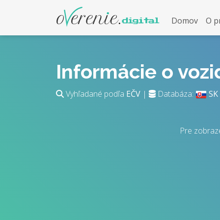
Domov
O p
Informácie o voz
Vyhľadané podľa
EČV
|
Databáza:
SK
Pre zobraz