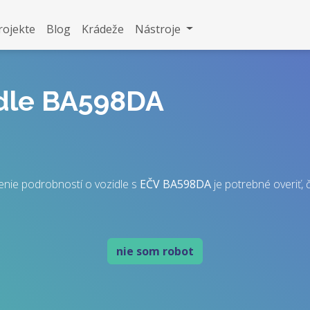
rojekte
Blog
Krádeže
Nástroje
idle BA598DA
enie podrobností o vozidle s
EČV
BA598DA
je potrebné overiť, č
nie som robot