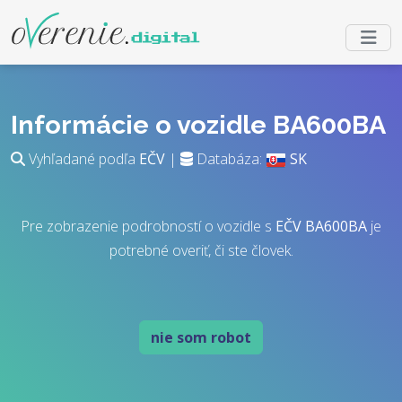
Informácie o vozidle BA600BA
Vyhľadané podľa
EČV
|
Databáza:
SK
Pre zobrazenie podrobností o vozidle s
EČV
BA600BA
je
potrebné overiť, či ste človek.
nie som robot