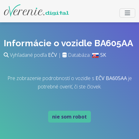
Informácie o vozidle BA605AA
Vyhľadané podľa
EČV
|
Databáza:
SK
Pre zobrazenie podrobností o vozidle s
EČV
BA605AA
je
potrebné overiť, či ste človek.
nie som robot