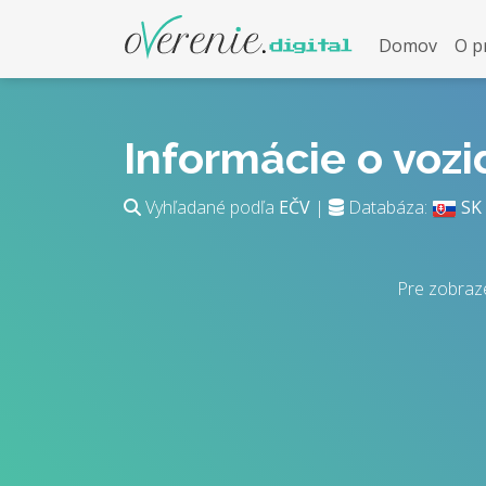
Domov
O p
Informácie o voz
Vyhľadané podľa
EČV
|
Databáza:
SK
Pre zobraz