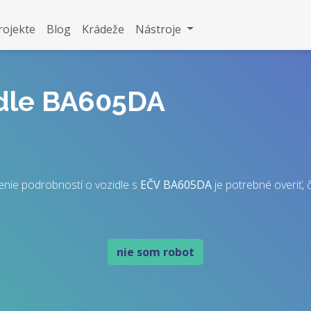
rojekte
Blog
Krádeže
Nástroje
idle BA605DA
enie podrobností o vozidle s
EČV
BA605DA
je potrebné overiť, č
nie som robot