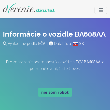
Informácie o vozidle BA608AA
Vyhľadané podľa
EČV
|
Databáza:
SK
Pre zobrazenie podrobností o vozidle s
EČV
BA608AA
je
potrebné overiť, či ste človek.
nie som robot