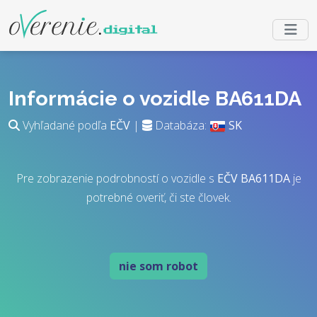
Informácie o vozidle BA611DA
Vyhľadané podľa
EČV
|
Databáza:
SK
Pre zobrazenie podrobností o vozidle s
EČV
BA611DA
je
potrebné overiť, či ste človek.
nie som robot