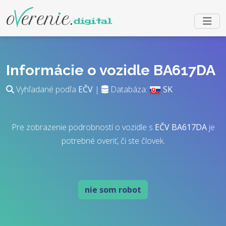
Informácie o vozidle BA617DA
Vyhľadané podľa
EČV
|
Databáza:
SK
Pre zobrazenie podrobností o vozidle s
EČV
BA617DA
je
potrebné overiť, či ste človek.
nie som robot