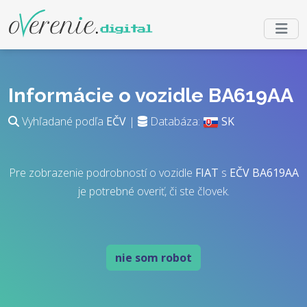
Informácie o vozidle BA619AA
Vyhľadané podľa
EČV
|
Databáza:
SK
Pre zobrazenie podrobností o vozidle
FIAT
s
EČV
BA619AA
je potrebné overiť, či ste človek.
nie som robot