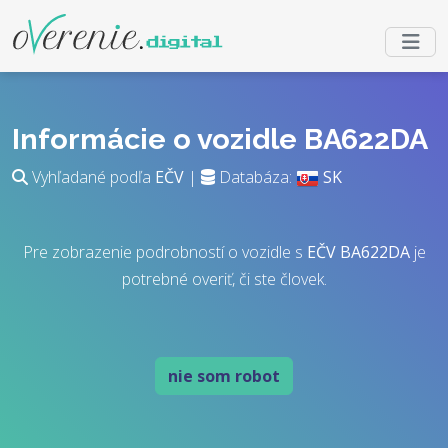
Informácie o vozidle BA622DA
Vyhľadané podľa
EČV
|
Databáza:
SK
Pre zobrazenie podrobností o vozidle s
EČV
BA622DA
je
potrebné overiť, či ste človek.
nie som robot