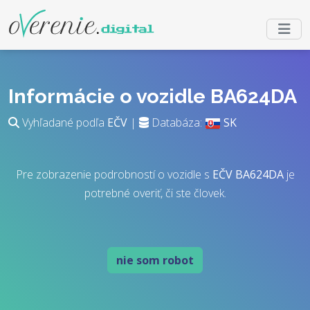
Informácie o vozidle BA624DA
Vyhľadané podľa
EČV
|
Databáza:
SK
Pre zobrazenie podrobností o vozidle s
EČV
BA624DA
je
potrebné overiť, či ste človek.
nie som robot