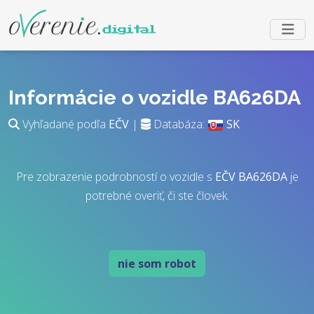
Informácie o vozidle BA626DA
Vyhľadané podľa
EČV
|
Databáza:
SK
Pre zobrazenie podrobností o vozidle s
EČV
BA626DA
je
potrebné overiť, či ste človek.
nie som robot