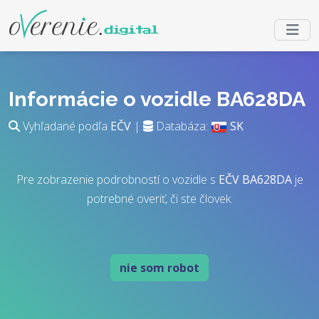
Informácie o vozidle BA628DA
Vyhľadané podľa
EČV
|
Databáza:
SK
Pre zobrazenie podrobností o vozidle s
EČV
BA628DA
je
potrebné overiť, či ste človek.
nie som robot