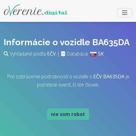
Informácie o vozidle BA635DA
Vyhľadané podľa
EČV
|
Databáza:
SK
Pre zobrazenie podrobností o vozidle s
EČV
BA635DA
je
potrebné overiť, či ste človek.
nie som robot