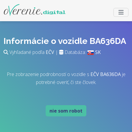
Informácie o vozidle BA636DA
Vyhľadané podľa
EČV
|
Databáza:
SK
Pre zobrazenie podrobností o vozidle s
EČV
BA636DA
je
potrebné overiť, či ste človek.
nie som robot