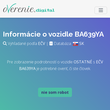
Informácie o vozidle BA639YA
Vyhľadané podľa
EČV
|
Databáza:
SK
Pre zobrazenie podrobností o vozidle
OSTATNÉ
s
EČV
BA639YA
je potrebné overiť, či ste človek.
nie som robot