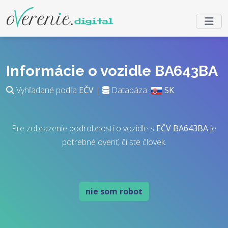
Informácie o vozidle BA643BA
Vyhľadané podľa
EČV
|
Databáza:
SK
Pre zobrazenie podrobností o vozidle s
EČV
BA643BA
je
potrebné overiť, či ste človek.
nie som robot