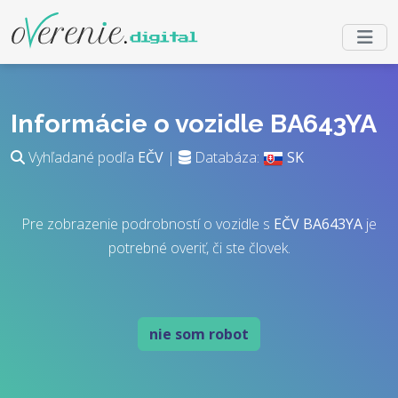
Informácie o vozidle BA643YA
Vyhľadané podľa
EČV
|
Databáza:
SK
Pre zobrazenie podrobností o vozidle s
EČV
BA643YA
je
potrebné overiť, či ste človek.
nie som robot