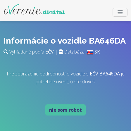
Informácie o vozidle BA646DA
Vyhľadané podľa
EČV
|
Databáza:
SK
Pre zobrazenie podrobností o vozidle s
EČV
BA646DA
je
potrebné overiť, či ste človek.
nie som robot