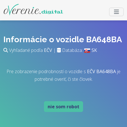
Informácie o vozidle BA648BA
Vyhľadané podľa
EČV
|
Databáza:
SK
Pre zobrazenie podrobností o vozidle s
EČV
BA648BA
je
potrebné overiť, či ste človek.
nie som robot