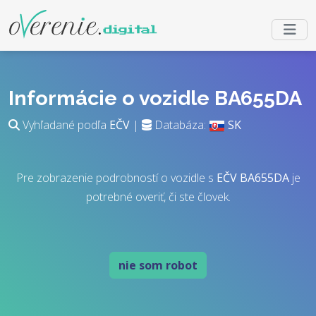
Informácie o vozidle BA655DA
Vyhľadané podľa
EČV
|
Databáza:
SK
Pre zobrazenie podrobností o vozidle s
EČV
BA655DA
je
potrebné overiť, či ste človek.
nie som robot