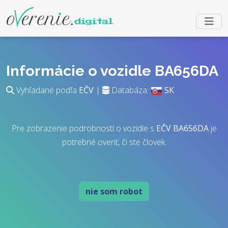
Informácie o vozidle BA656DA
Vyhľadané podľa
EČV
|
Databáza:
SK
Pre zobrazenie podrobností o vozidle s
EČV
BA656DA
je
potrebné overiť, či ste človek.
nie som robot