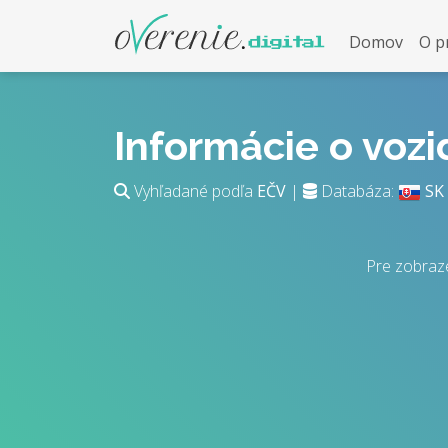
Domov
O p
Informácie o voz
Vyhľadané podľa
EČV
|
Databáza:
SK
Pre zobraz