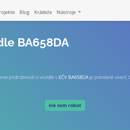
rojekte
Blog
Krádeže
Nástroje
idle BA658DA
enie podrobností o vozidle s
EČV
BA658DA
je potrebné overiť, č
nie som robot