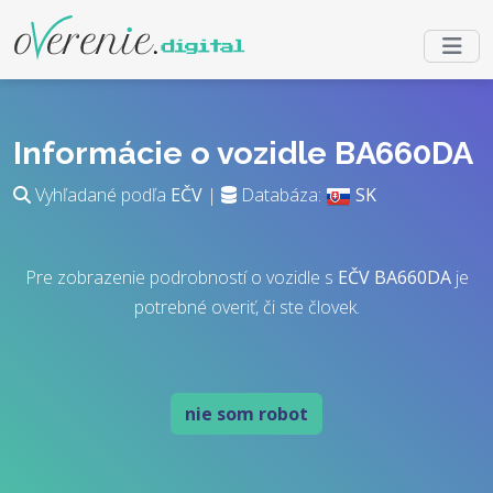
Informácie o vozidle BA660DA
Vyhľadané podľa
EČV
|
Databáza:
SK
Pre zobrazenie podrobností o vozidle s
EČV
BA660DA
je
potrebné overiť, či ste človek.
nie som robot