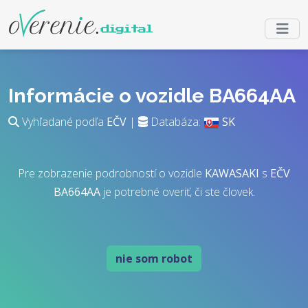
Informácie o vozidle BA664AA
Vyhľadané podľa
EČV
|
Databáza:
SK
Pre zobrazenie podrobností o vozidle
KAWASAKI
s
EČV
BA664AA
je potrebné overiť, či ste človek.
nie som robot