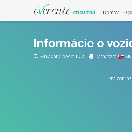
Domov
O p
Informácie o voz
Vyhľadané podľa
EČV
|
Databáza:
SK
Pre zobraz