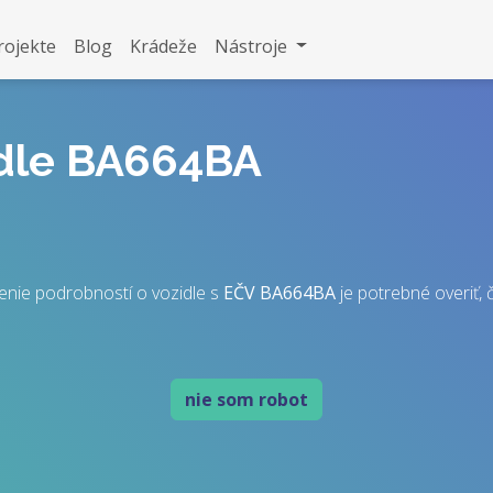
rojekte
Blog
Krádeže
Nástroje
idle BA664BA
enie podrobností o vozidle s
EČV
BA664BA
je potrebné overiť, č
nie som robot