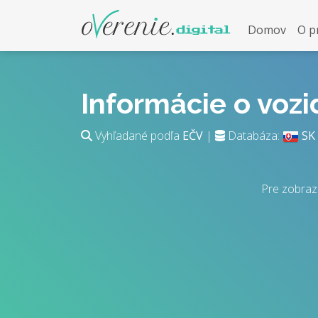
Domov
O p
Informácie o voz
Vyhľadané podľa
EČV
|
Databáza:
SK
Pre zobraz