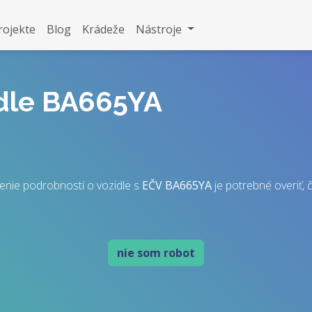
rojekte
Blog
Krádeže
Nástroje
idle BA665YA
enie podrobností o vozidle s
EČV
BA665YA
je potrebné overiť, č
nie som robot