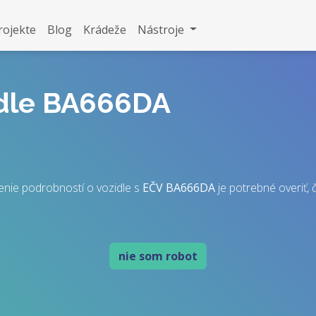
rojekte
Blog
Krádeže
Nástroje
idle BA666DA
enie podrobností o vozidle s
EČV
BA666DA
je potrebné overiť, č
nie som robot