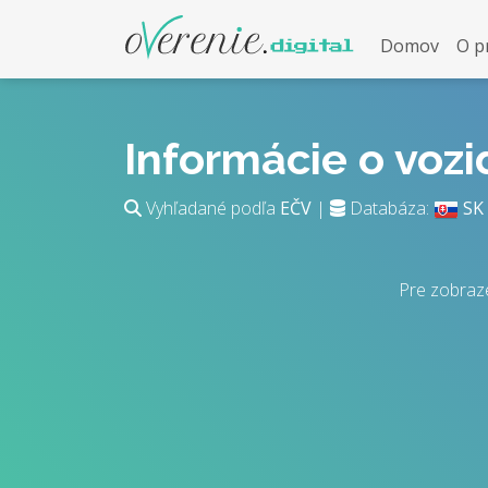
Domov
O p
Informácie o voz
Vyhľadané podľa
EČV
|
Databáza:
SK
Pre zobraz