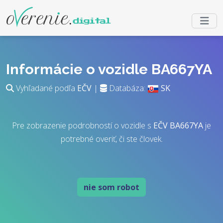
Informácie o vozidle BA667YA
Vyhľadané podľa
EČV
|
Databáza:
SK
Pre zobrazenie podrobností o vozidle s
EČV
BA667YA
je
potrebné overiť, či ste človek.
nie som robot