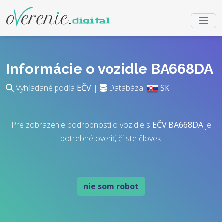
Informácie o vozidle BA668DA
Vyhľadané podľa
EČV
|
Databáza:
SK
Pre zobrazenie podrobností o vozidle s
EČV
BA668DA
je
potrebné overiť, či ste človek.
nie som robot