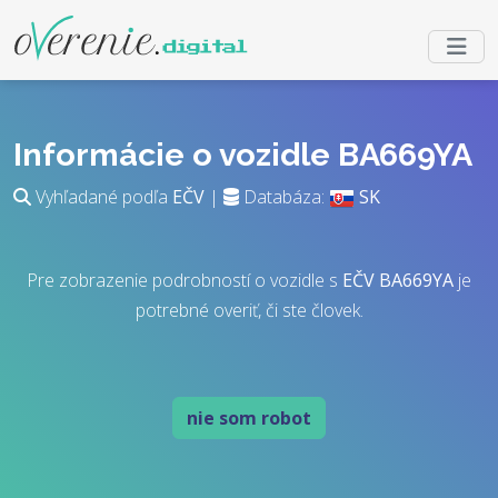
Informácie o vozidle BA669YA
Vyhľadané podľa
EČV
|
Databáza:
SK
Pre zobrazenie podrobností o vozidle s
EČV
BA669YA
je
potrebné overiť, či ste človek.
nie som robot