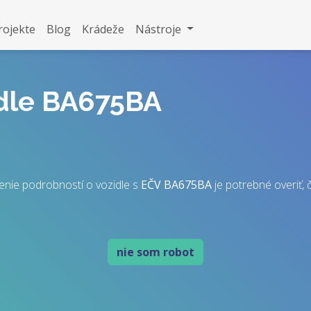
rojekte
Blog
Krádeže
Nástroje
idle BA675BA
enie podrobností o vozidle s
EČV
BA675BA
je potrebné overiť, č
nie som robot