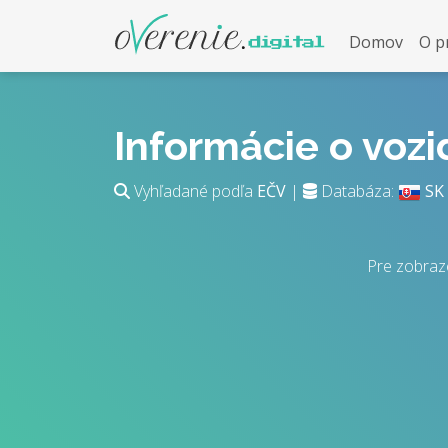
Domov
O p
Informácie o voz
Vyhľadané podľa
EČV
|
Databáza:
SK
Pre zobraz