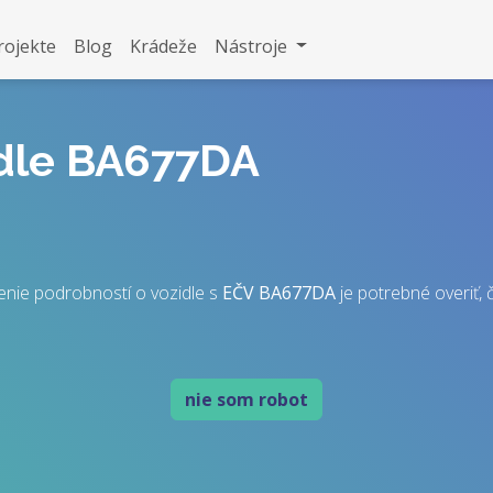
rojekte
Blog
Krádeže
Nástroje
idle BA677DA
enie podrobností o vozidle s
EČV
BA677DA
je potrebné overiť, č
nie som robot