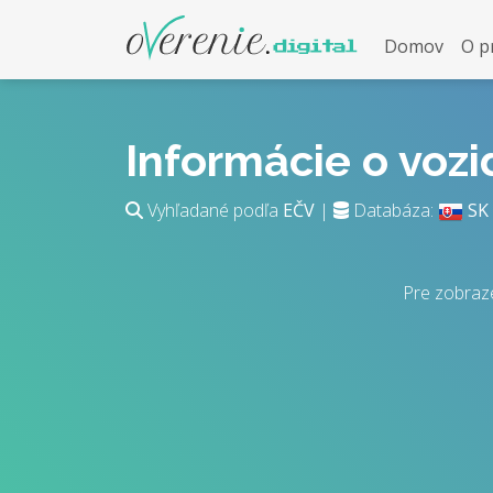
Domov
O p
Informácie o voz
Vyhľadané podľa
EČV
|
Databáza:
SK
Pre zobraz