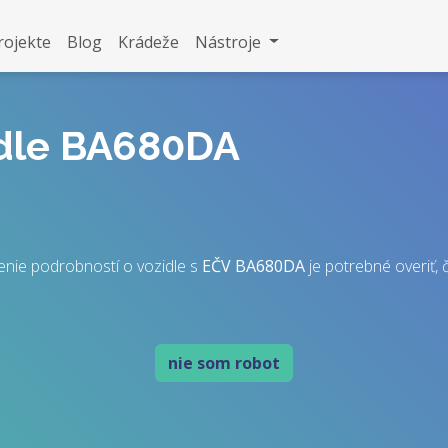
rojekte
Blog
Krádeže
Nástroje
idle BA680DA
enie podrobností o vozidle s
EČV
BA680DA
je potrebné overiť, č
nie som robot