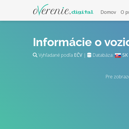
Domov
O p
Informácie o voz
Vyhľadané podľa
EČV
|
Databáza:
SK
Pre zobraz