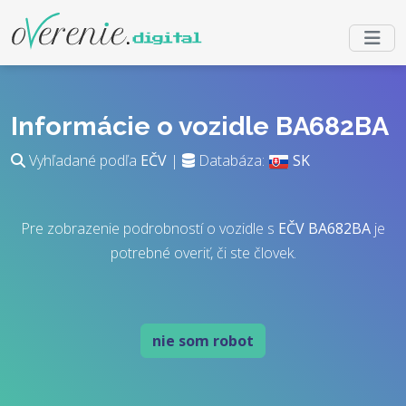
Informácie o vozidle BA682BA
Vyhľadané podľa
EČV
|
Databáza:
SK
Pre zobrazenie podrobností o vozidle s
EČV
BA682BA
je
potrebné overiť, či ste človek.
nie som robot