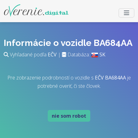
Informácie o vozidle BA684AA
Vyhľadané podľa
EČV
|
Databáza:
SK
Pre zobrazenie podrobností o vozidle s
EČV
BA684AA
je
potrebné overiť, či ste človek.
nie som robot