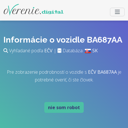
Informácie o vozidle BA687AA
Vyhľadané podľa
EČV
|
Databáza:
SK
Pre zobrazenie podrobností o vozidle s
EČV
BA687AA
je
potrebné overiť, či ste človek.
nie som robot