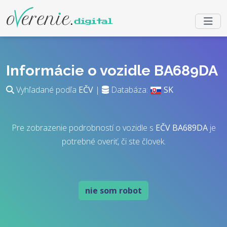
Informácie o vozidle BA689DA
Vyhľadané podľa
EČV
|
Databáza:
SK
Pre zobrazenie podrobností o vozidle s
EČV
BA689DA
je
potrebné overiť, či ste človek.
nie som robot