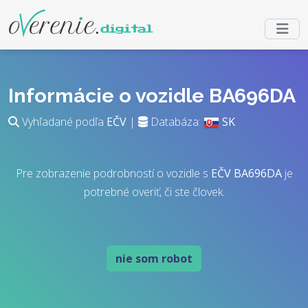
Informácie o vozidle BA696DA
Vyhľadané podľa
EČV
|
Databáza:
SK
Pre zobrazenie podrobností o vozidle s
EČV
BA696DA
je
potrebné overiť, či ste človek.
nie som robot