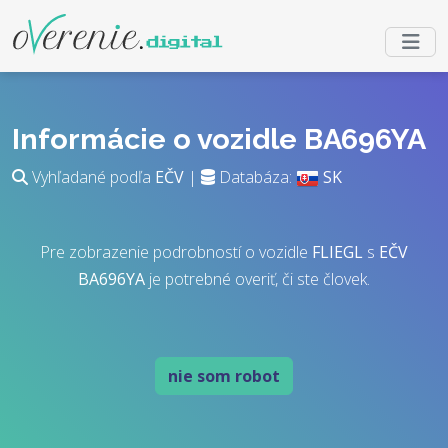
Informácie o vozidle BA696YA
Vyhľadané podľa
EČV
|
Databáza:
SK
Pre zobrazenie podrobností o vozidle
FLIEGL
s
EČV
BA696YA
je potrebné overiť, či ste človek.
nie som robot