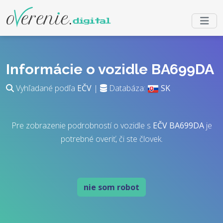
Informácie o vozidle BA699DA
Vyhľadané podľa
EČV
|
Databáza:
SK
Pre zobrazenie podrobností o vozidle s
EČV
BA699DA
je
potrebné overiť, či ste človek.
nie som robot