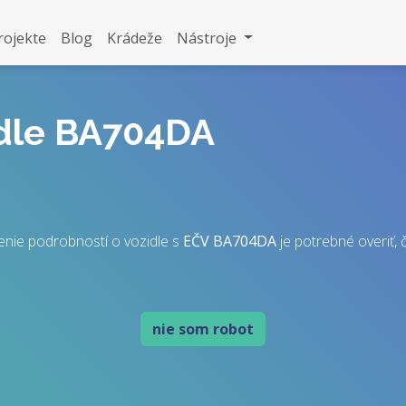
rojekte
Blog
Krádeže
Nástroje
idle BA704DA
enie podrobností o vozidle s
EČV
BA704DA
je potrebné overiť, č
nie som robot