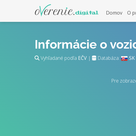
Domov
O p
Informácie o voz
Vyhľadané podľa
EČV
|
Databáza:
SK
Pre zobraz