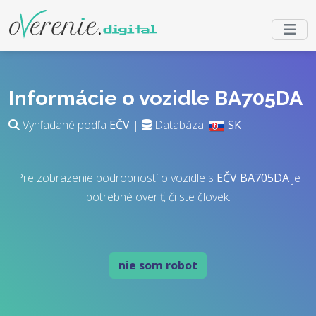
Informácie o vozidle BA705DA
Vyhľadané podľa
EČV
|
Databáza:
SK
Pre zobrazenie podrobností o vozidle s
EČV
BA705DA
je
potrebné overiť, či ste človek.
nie som robot