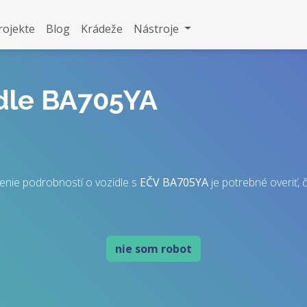
rojekte
Blog
Krádeže
Nástroje
idle BA705YA
enie podrobností o vozidle s
EČV
BA705YA
je potrebné overiť, č
nie som robot