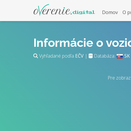
Domov
O p
Informácie o voz
Vyhľadané podľa
EČV
|
Databáza:
SK
Pre zobraz