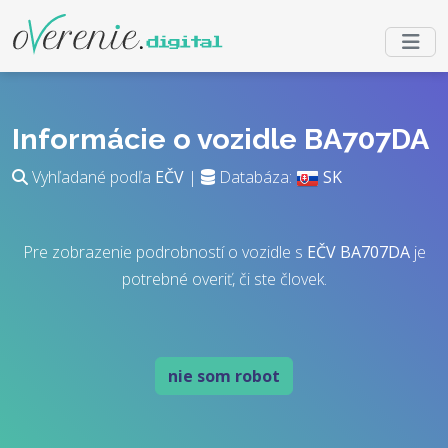
Informácie o vozidle BA707DA
Vyhľadané podľa
EČV
|
Databáza:
SK
Pre zobrazenie podrobností o vozidle s
EČV
BA707DA
je
potrebné overiť, či ste človek.
nie som robot