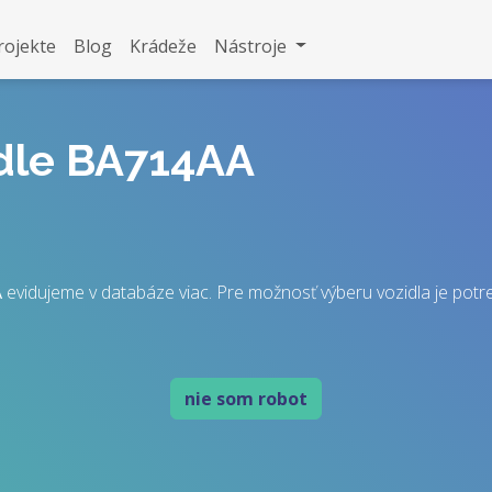
rojekte
Blog
Krádeže
Nástroje
idle BA714AA
A
evidujeme v databáze viac. Pre možnosť výberu vozidla je potreb
nie som robot