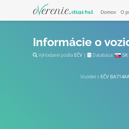
Domov
O p
Informácie o voz
Vyhľadané podľa
EČV
|
Databáza:
SK
Vozidiel s
EČV
BA714A