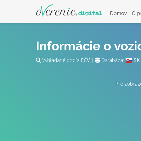
Domov
O p
Informácie o voz
Vyhľadané podľa
EČV
|
Databáza:
SK
Pre zobraz