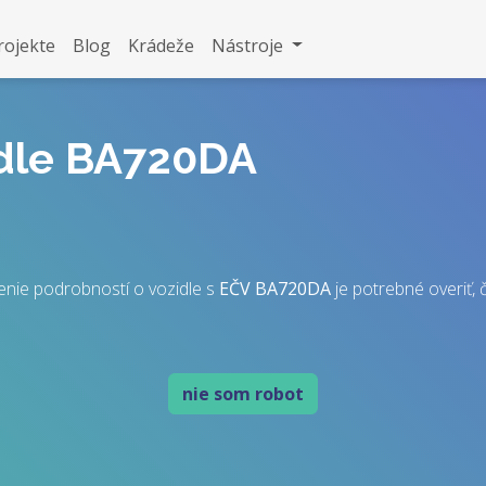
rojekte
Blog
Krádeže
Nástroje
idle BA720DA
enie podrobností o vozidle s
EČV
BA720DA
je potrebné overiť, č
nie som robot