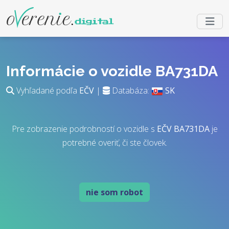
Informácie o vozidle BA731DA
Vyhľadané podľa
EČV
|
Databáza:
SK
Pre zobrazenie podrobností o vozidle s
EČV
BA731DA
je
potrebné overiť, či ste človek.
nie som robot