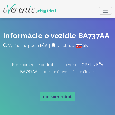
Informácie o vozidle BA737AA
Vyhľadané podľa
EČV
|
Databáza:
SK
Pre zobrazenie podrobností o vozidle
OPEL
s
EČV
BA737AA
je potrebné overiť, či ste človek.
nie som robot