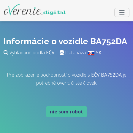
Informácie o vozidle BA752DA
Vyhľadané podľa
EČV
|
Databáza:
SK
Pre zobrazenie podrobností o vozidle s
EČV
BA752DA
je
potrebné overiť, či ste človek.
nie som robot